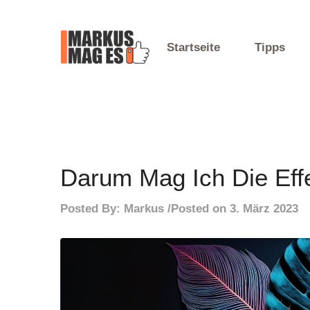
Skip
to
content
Startseite
Tipps
Mein Blog
Markus Mag Es
Darum Mag Ich Die Eff
Posted By:
Markus
Posted on
3. März 2023