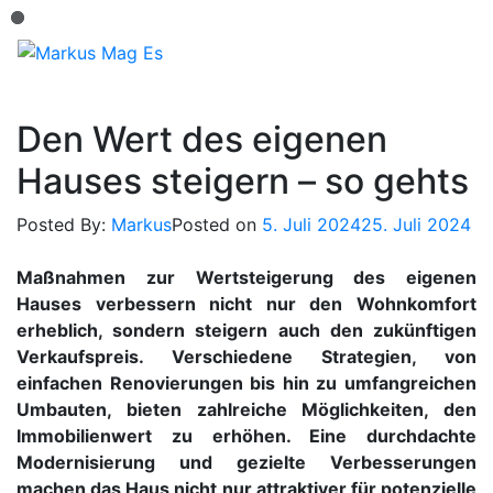
Skip
Loading...
to
content
Mein Blog
Markus Mag Es
Den Wert des eigenen
Hauses steigern – so gehts
Posted By:
Markus
Posted on
5. Juli 2024
25. Juli 2024
Maßnahmen zur Wertsteigerung des eigenen
Hauses verbessern nicht nur den Wohnkomfort
erheblich, sondern steigern auch den zukünftigen
Verkaufspreis. Verschiedene Strategien, von
einfachen Renovierungen bis hin zu umfangreichen
Umbauten, bieten zahlreiche Möglichkeiten, den
Immobilienwert zu erhöhen. Eine durchdachte
Modernisierung und gezielte Verbesserungen
machen das Haus nicht nur attraktiver für potenzielle