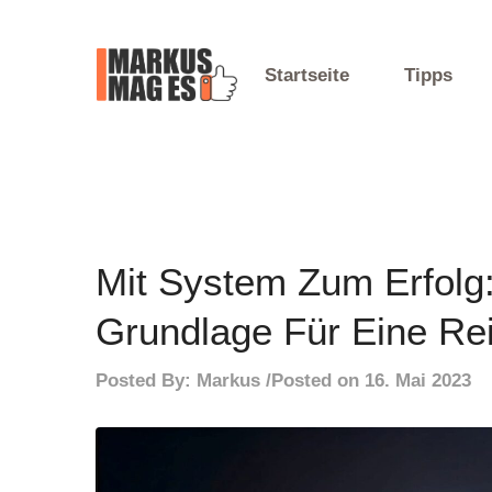
Skip
to
content
Startseite
Tipps
Mein Blog
Markus Mag Es
Mit System Zum Erfolg
Grundlage Für Eine Rei
Posted By:
Markus
Posted on
16. Mai 2023