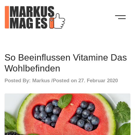
Skip
to
content
Mein Blog
Markus Mag Es
So Beeinflussen Vitamine Das
Wohlbefinden
Posted By:
Markus
Posted on
27. Februar 2020