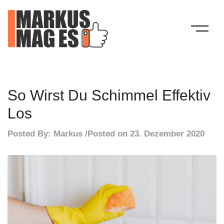
Skip
to
content
Mein Blog
Markus Mag Es
So Wirst Du Schimmel Effektiv
Los
Posted By:
Markus
Posted on
23. Dezember 2020