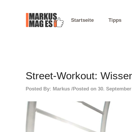
Skip
to
content
Startseite
Tipps
Mein Blog
Markus Mag Es
Street-Workout: Wisse
Posted By:
Markus
Posted on
30. September