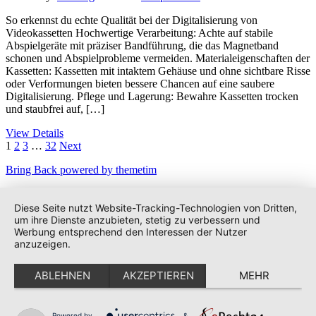
So erkennst du echte Qualität bei der Digitalisierung von
Videokassetten Hochwertige Verarbeitung: Achte auf stabile
Abspielgeräte mit präziser Bandführung, die das Magnetband
schonen und Abspielprobleme vermeiden. Materialeigenschaften der
Kassetten: Kassetten mit intaktem Gehäuse und ohne sichtbare Risse
oder Verformungen bieten bessere Chancen auf eine saubere
Digitalisierung. Pflege und Lagerung: Bewahre Kassetten trocken
und staubfrei auf, […]
View Details
Seitennummerierung
1
2
3
…
32
Next
der
Bring Back powered by themetim
Beiträge
Diese Seite nutzt Website-Tracking-Technologien von Dritten,
um ihre Dienste anzubieten, stetig zu verbessern und
Werbung entsprechend den Interessen der Nutzer
anzuzeigen.
ABLEHNEN
AKZEPTIEREN
MEHR
Powered by
&