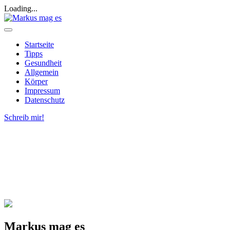
Skip
Loading...
to
content
Mein Blog
Markus mag es
Startseite
Tipps
Gesundheit
Allgemein
Körper
Impressum
Datenschutz
Schreib mir!
Markus mag es