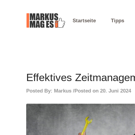
Skip
to
content
Startseite
Tipps
Mein Blog
Markus Mag Es
Effektives Zeitmanagem
Posted By:
Markus
Posted on
20. Juni 2024