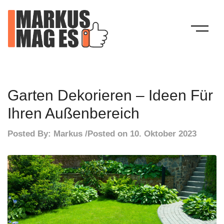
Skip
to
content
Mein Blog
Markus Mag Es
Garten Dekorieren – Ideen Für
Ihren Außenbereich
Posted By:
Markus
Posted on
10. Oktober 2023