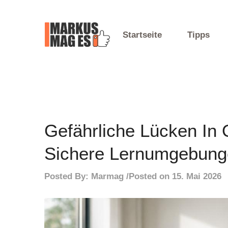
Skip
to
content
Startseite
Tipps
Mein Blog
Markus Mag Es
Gefährliche Lücken In 
Sichere Lernumgebung
Posted By:
Marmag
Posted on
15. Mai 2026