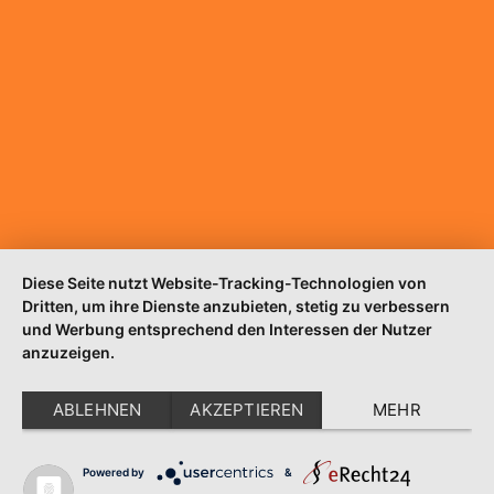
MOBILE LÖSUNGEN FÜR EFFIZIENTES
BAUPROJEKTMANAGEMENT
SCHMERZFREI LEBEN: UNSERE BEWÄHRTEN
METHODEN IN DER MODERNEN
SCHMERZTHERAPIE
Bring Back powered by themetim
Diese Seite nutzt Website-Tracking-Technologien von
Dritten, um ihre Dienste anzubieten, stetig zu verbessern
und Werbung entsprechend den Interessen der Nutzer
anzuzeigen.
ABLEHNEN
AKZEPTIEREN
MEHR
Powered by
&