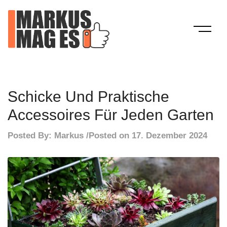
Skip
to
content
Mein Blog
Markus Mag Es
Schicke Und Praktische
Accessoires Für Jeden Garten
Posted By:
Markus
Posted on
17. Dezember 2024