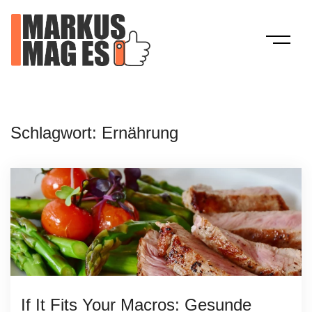
Skip
to
content
Mein Blog
Markus Mag Es
Schlagwort:
Ernährung
If It Fits Your Macros: Gesunde