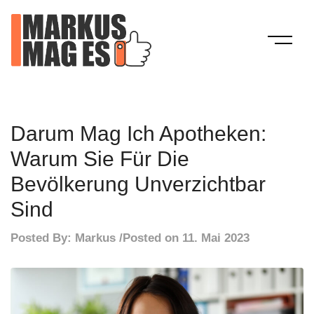
Skip
to
content
Mein Blog
Markus Mag Es
Darum Mag Ich Apotheken:
Warum Sie Für Die
Bevölkerung Unverzichtbar
Sind
Posted By:
Markus
Posted on
11. Mai 2023