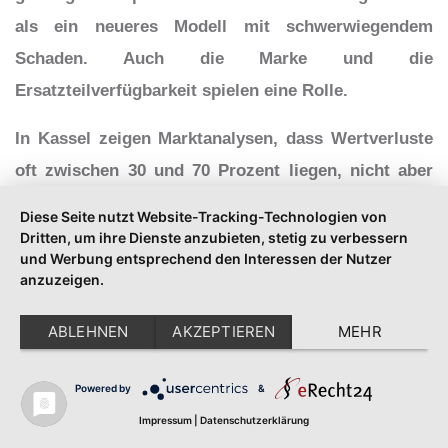
als ein neueres Modell mit schwerwiegendem
Schaden. Auch die Marke und die
Ersatzteilverfügbarkeit spielen eine Rolle.
In Kassel zeigen Marktanalysen, dass Wertverluste
oft zwischen 30 und 70 Prozent liegen, nicht aber
immer über der Hälfte. Eine differenzierte
Diese Seite nutzt Website-Tracking-Technologien von
Bewertung ist daher unerlässlich.
Dritten, um ihre Dienste anzubieten, stetig zu verbessern
und Werbung entsprechend den Interessen der Nutzer
anzuzeigen.
Dies hilft Verkäufern, realistische
Preisvorstellungen zu entwickeln und Käufer
ABLEHNEN
AKZEPTIEREN
MEHR
können besser kalkulieren.
Wie man den Wertverlust
Powered by
&
Impressum
|
Datenschutzerklärung
durch einen Motorschaden