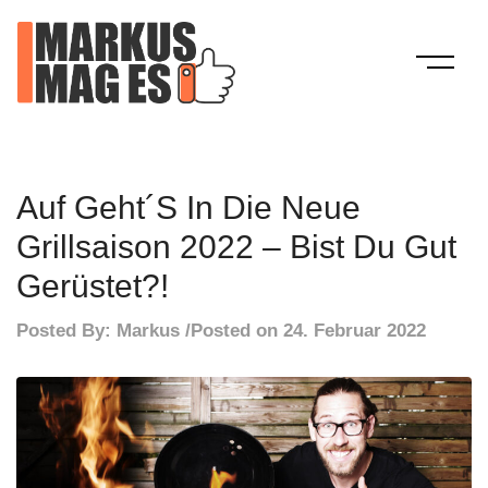
Skip
to
content
Mein Blog
Markus Mag Es
Auf Geht´s In Die Neue
Grillsaison 2022 – Bist Du Gut
Gerüstet?!
Posted By:
Markus
Posted on
24. Februar 2022